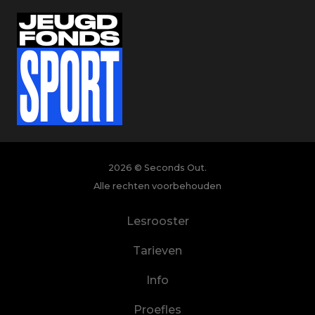
2026 © Seconds Out.
Alle rechten voorbehouden
Lesrooster
Tarieven
Info
Proefles