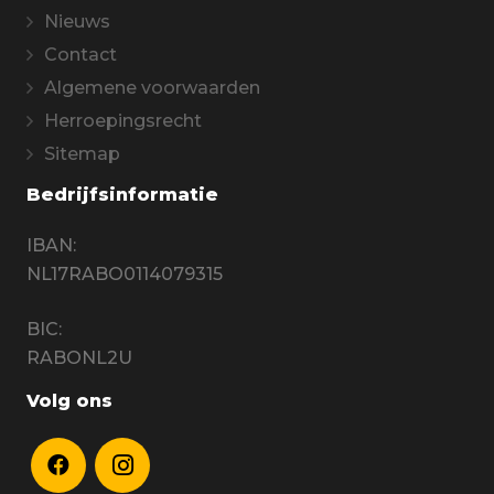
Nieuws
Contact
Algemene voorwaarden
Herroepingsrecht
Sitemap
Bedrijfsinformatie
IBAN:
NL17RABO0114079315
BIC:
RABONL2U
Volg ons